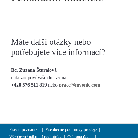
Máte další otázky nebo
potřebujete více informací?
Bc. Zuzana Šturalová
ráda zodpoví vaše dotazy na
+420 576 511 819
nebo
prace@myonic.com
Právní poznámka
Všeobecné podmínky prodeje
Všeobecné nákupní podmínky
Ochrana údajů