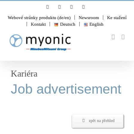
Skip
LinkedIn
Instagram
YouTube
Facebook
to
content
Webové stránky produktu (de/en)
Newsroom
Ke stažení
Kontakt
Deutsch
English
Kariéra
Job advertisement
zpět na přehled