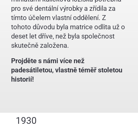
Historie
pro své dentální výrobky a zřídila za
tímto účelem vlastní oddělení. Z
Sociální závazek
tohoto důvodu byla matrice odlita už o
deset let dříve, než byla společnost
skutečně založena.
Projděte s námi více než
padesátiletou, vlastně téměř stoletou
historií!
1930