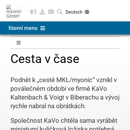
Skip
Firma
to
Deutsch
content
Historie
Deutsch
hlavní menu
Čeština
Produkty & Řešení
Toggle
Navigation
Cesta v čase
O společnosti myonic
Applications CZ
Fakta & čísla
Podnět k „cestě MKL/myonic“ vznikl v
About myonic CZ
poválečném období ve firmě KaVo
Struktura společnosti
Kaltenbach & Voigt v Biberachu a vývoj
Career CZ
rychle nabral na obrátkách.
Vedení společnosti
Společnost KaVo chtěla sama vyrábět
miniaturní kuličková ložiska potřebná