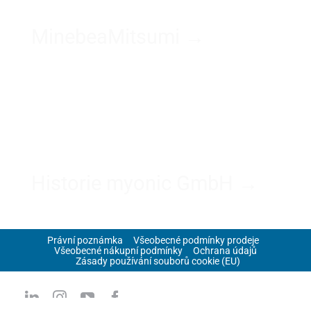
MinebeaMitsumi →
Historie myonic GmbH →
Právní poznámka
Všeobecné podmínky prodeje
Všeobecné nákupní podmínky
Ochrana údajů
Zásady používání souborů cookie (EU)
Copyright myonic GmbH