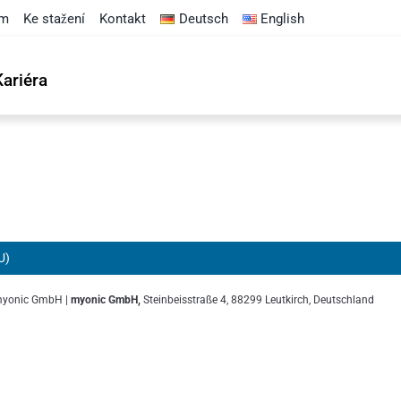
om
Ke stažení
Kontakt
Deutsch
English
Kariéra
U)
myonic GmbH |
myonic GmbH,
Steinbeisstraße 4, 88299 Leutkirch, Deutschland