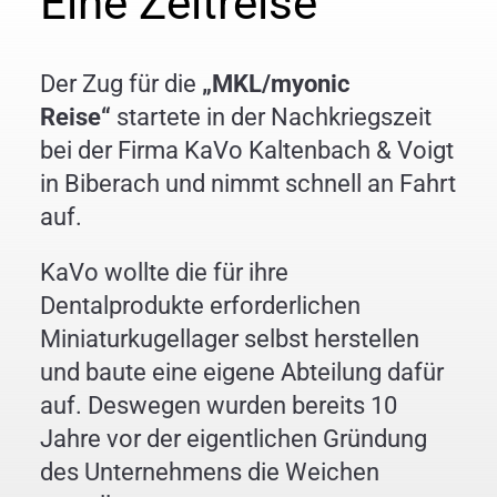
Eine Zeitreise
Zahlen & Fakten
Der Zug für die
„MKL/myonic
Reise“
startete in der Nachkriegszeit
Unternehmensstruktur
bei der Firma KaVo Kaltenbach & Voigt
in Biberach und nimmt schnell an Fahrt
auf.
Managementteam
KaVo wollte die für ihre
Führungsgrundsätze
Dentalprodukte erforderlichen
Miniaturkugellager selbst herstellen
Historie
und baute eine eigene Abteilung dafür
auf. Deswegen wurden bereits 10
Jahre vor der eigentlichen Gründung
Engagement
des Unternehmens die Weichen