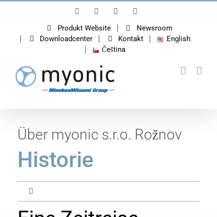
Zum
LinkedIn
Instagram
YouTube
Facebook
Inhalt
springen
Produkt Website
Newsroom
Downloadcenter
Kontakt
English
Čeština
Über myonic s.r.o. Rožnov
Historie
Toggle
Navigation
Über myonic