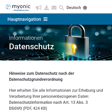
Zum
Deutsch
Inhalt
springen
English
Hauptnavigation
Čeština
Produkte & Lösungen
Informationen
Datenschutz
Anwendungen
Unternehmen
Hinweise zum Datenschutz nach der
Datenschutzgrundverordnung
Karriere
Hier erhalten Sie alle Informationen zur Erhebung und
Verarbeitung Ihrer personenbezogenen Daten:
Datenschutzinformation nach Art. 13 Abs. 3
DSGVO
(PDF, 424 KB)