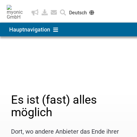
Zum
Inhalt
Deutsch
springen
English
Hauptnavigation
Čeština
Produkte & Lösungen
Produkte & Lösungen
Speziallager
Anwendungen
Unternehmen
Es ist (fast) alles
Karriere
möglich
Dort, wo andere Anbieter das Ende ihrer