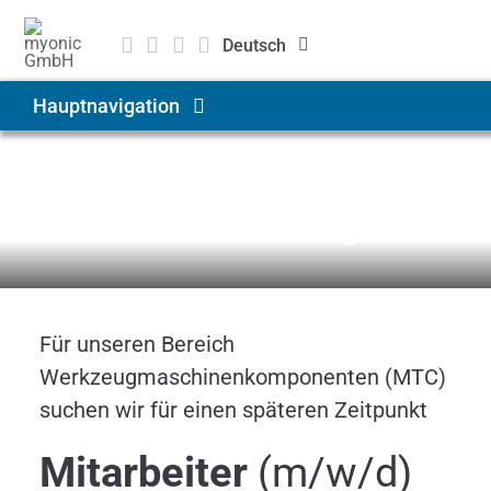
Zum
Inhalt
Deutsch
springen
English
Hauptnavigation
Čeština
Produkte & Lösungen
Karriere
Aktuelles Stellenangebot
Anwendungen
Unternehmen
Für unseren Bereich
Werkzeugmaschinenkomponenten (MTC)
Karriere
suchen wir für einen späteren Zeitpunkt
Mitarbeiter
(m/w/d)