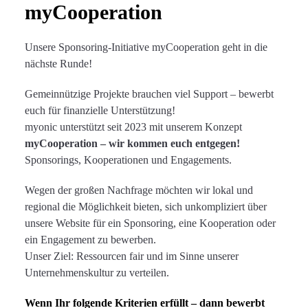
myCooperation
Zahlen & Fakten
Unsere Sponsoring-Initiative myCooperation geht in die
nächste Runde!
Unternehmensstruktur
Gemeinnützige Projekte brauchen viel Support – bewerbt
euch für finanzielle Unterstützung!
Managementteam
myonic unterstützt seit 2023 mit unserem Konzept
myCooperation – wir kommen euch entgegen!
Sponsorings, Kooperationen und Engagements.
Führungsgrundsätze
Wegen der großen Nachfrage möchten wir lokal und
regional die Möglichkeit bieten, sich unkompliziert über
Historie
unsere Website für ein Sponsoring, eine Kooperation oder
ein Engagement zu bewerben.
Unser Ziel: Ressourcen fair und im Sinne unserer
Engagement
Unternehmenskultur zu verteilen.
Wenn Ihr folgende Kriterien erfüllt – dann bewerbt
myCooperation Sponsoring