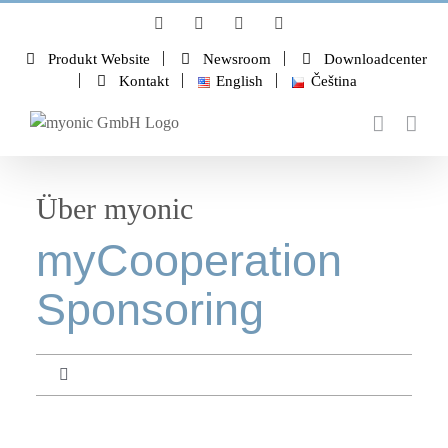
Zum
LinkedIn
Instagram
YouTube
Facebook
Inhalt
springen
Produkt Website
Newsroom
Downloadcenter
Kontakt
English
Čeština
Über myonic
myCooperation
Sponsoring
Toggle
Navigation
Über myonic