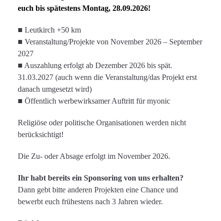
euch bis spätestens Montag, 28.09.2026!
■ Leutkirch +50 km
■
Veranstaltung/Projekte von
November
202
6
– September
202
7
■
Auszahlung erfolgt ab Dezember 202
6
bis spät.
31.03.202
7
(auch wenn
die
Veranstaltung/
das
Projekt erst
danach
umgesetzt wird
)
■
Öffentlich werbewirksamer Auftritt für myonic
Religiöse oder politische Organisationen werden nicht
berücksichtigt!
Die Zu- oder Absage erfolgt im November 202
6
.
Ihr habt bereits ein Sponsoring von uns erhalten?
Dann gebt bitte anderen Projekten eine Chance und
bewerbt euch frühestens nach 3 Jahren wieder.