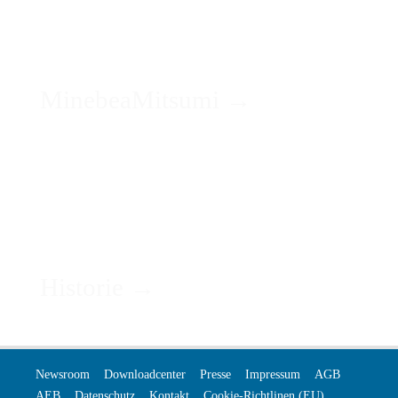
MinebeaMitsumi →
Historie →
Newsroom
Downloadcenter
Presse
Impressum
AGB
AEB
Datenschutz
Kontakt
Cookie-Richtlinen (EU)