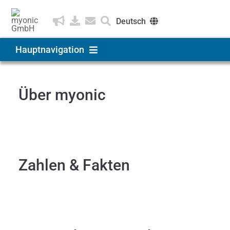
Zum
Über myonic
Inhalt
Deutsch
springen
English
Hauptnavigation
Čeština
Produkte & Lösungen
Über myonic
Anwendungen
Unternehmen
Zahlen & Fakten
Karriere