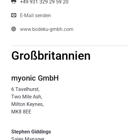
+49 931 329 29 59 20
E-Mail senden
www.bodeku-gmbh.com
Großbritannien
myonic GmbH
6 Tavelhurst,
Two Mile Ash,
Milton Keynes,
MK8 8EE
Stephen Giddings
Sales Manager