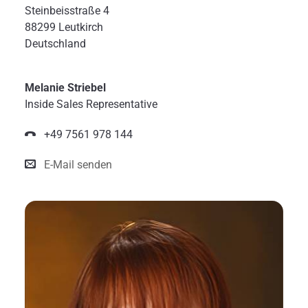
Steinbeisstraße 4
Amerika
88299 Leutkirch
Deutschland
Asien
Melanie Striebel
Inside Sales Representative
Naher Osten/Afrika
+49 7561 978 144
Australien
E-Mail senden
Rest of the World