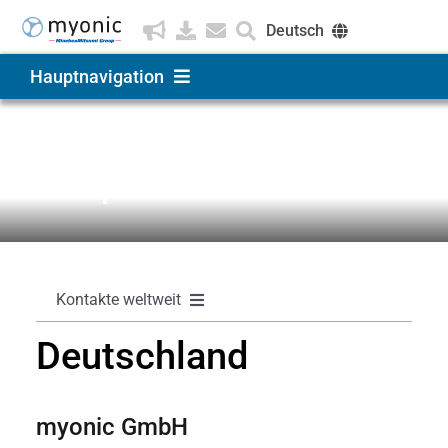
Zum
Deutsch
Inhalt
springen
English
Hauptnavigation
Čeština
Produkte & Lösungen
Kontakte
Europa
Anwendungen
Unternehmen
Kontakte weltweit
Karriere
Deutschland
Kontakt Startseite
Europa
myonic GmbH