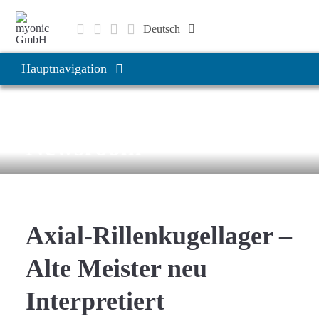
Zum
Inhalt
Deutsch
springen
English
Hauptnavigation
Čeština
Produkte & Lösungen
News & Medien
Newsroom
Anwendungen
Unternehmen
Axial-Rillenkugellager –
Karriere
Alte Meister neu
Interpretiert