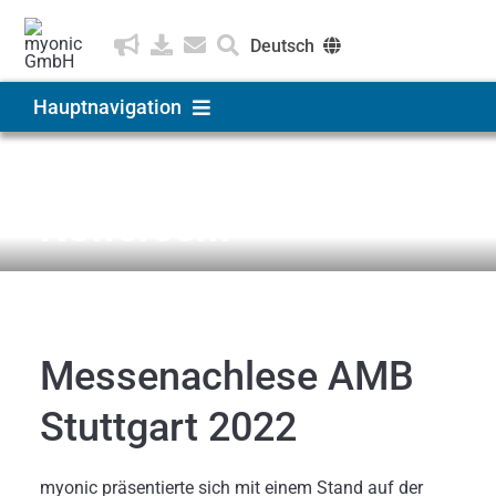
Zum
Inhalt
Deutsch
springen
English
Hauptnavigation
Čeština
Produkte & Lösungen
News & Medien
Newsroom
Anwendungen
Unternehmen
Messenachlese AMB
Karriere
Stuttgart 2022
myonic präsentierte sich mit einem Stand auf der