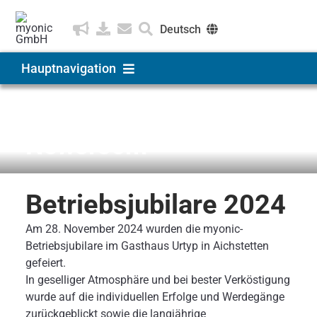
Zum
Inhalt
Deutsch
springen
English
Hauptnavigation
Čeština
Produkte & Lösungen
News & Medien
Newsroom
Anwendungen
Betriebsjubilare 2024
Unternehmen
Am 28. November 2024 wurden die myonic-
Betriebsjubilare im Gasthaus Urtyp in Aichstetten
Karriere
gefeiert.
In geselliger Atmosphäre und bei bester Verköstigung
wurde auf die individuellen Erfolge und Werdegänge
zurückgeblickt sowie die langjährige