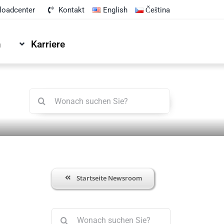
oadcenter
Kontakt
English
Čeština
n
Karriere
Suche
nach:
Startseite Newsroom
Suche