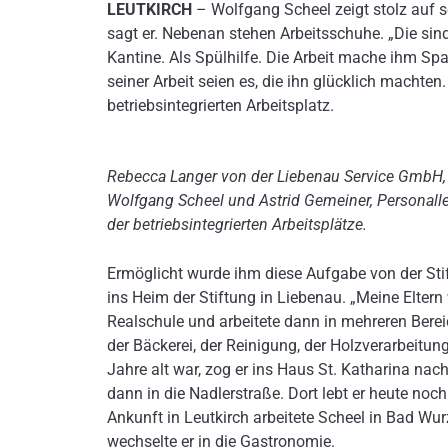
LEUTKIRCH
– Wolfgang Scheel zeigt stolz auf se
sagt er. Nebenan stehen Arbeitsschuhe. „Die sind P
Kantine. Als Spülhilfe. Die Arbeit mache ihm Sp
seiner Arbeit seien es, die ihn glücklich machten.
betriebsintegrierten Arbeitsplatz.
Rebecca Langer von der Liebenau Service GmbH, B
Wolfgang Scheel und Astrid Gemeiner, Personallei
der betriebsintegrierten Arbeitsplätze.
Ermöglicht wurde ihm diese Aufgabe von der Sti
ins Heim der Stiftung in Liebenau. „Meine Eltern 
Realschule und arbeitete dann in mehreren Berei
der Bäckerei, der Reinigung, der Holzverarbeitung
Jahre alt war, zog er ins Haus St. Katharina na
dann in die Nadlerstraße. Dort lebt er heute no
Ankunft in Leutkirch arbeitete Scheel in Bad Wurz
wechselte er in die Gastronomie.