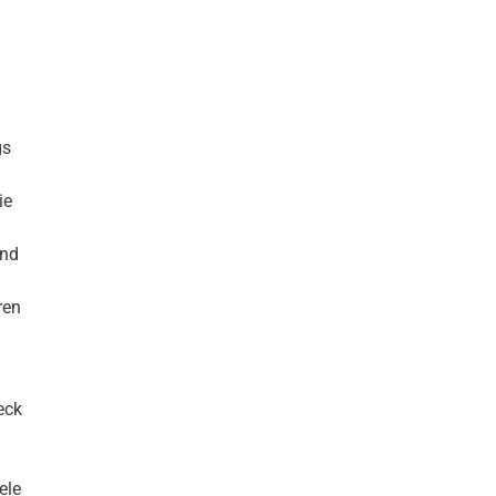
gs
ie
und
ren
eck
ele