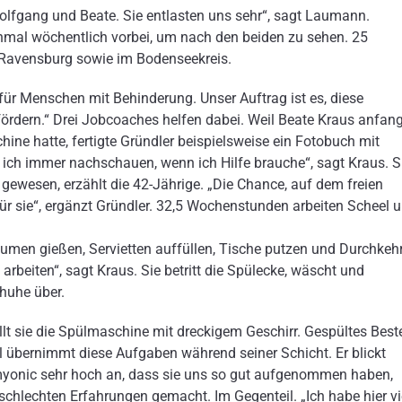
olfgang und Beate. Sie entlasten uns sehr“, sagt Laumann.
nmal wöchentlich vorbei, um nach den beiden zu sehen. 25
is Ravensburg sowie im Bodenseekreis.
für Menschen mit Behinderung. Unser Auftrag ist es, diese
ördern.“ Drei Jobcoaches helfen dabei. Weil Beate Kraus anfan
ine hatte, fertigte Gründler beispielsweise ein Fotobuch mit
 ich immer nachschauen, wenn ich Hilfe brauche“, sagt Kraus. S
gewesen, erzählt die 42-Jährige. „Die Chance, auf dem freien
 für sie“, ergänzt Gründler. 32,5 Wochenstunden arbeiten Scheel 
lumen gießen, Servietten auffüllen, Tische putzen und Durchkeh
rbeiten“, sagt Kraus. Sie betritt die Spülecke, wäscht und
huhe über.
üllt sie die Spülmaschine mit dreckigem Geschirr. Gespültes Best
l übernimmt diese Aufgaben während seiner Schicht. Er blickt
myonic sehr hoch an, dass sie uns so gut aufgenommen haben,
 schlechten Erfahrungen gemacht. Im Gegenteil. „Ich habe hier vi