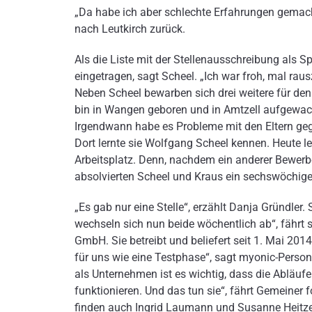
„Da habe ich aber schlechte Erfahrungen gemacht
nach Leutkirch zurück.
Als die Liste mit der Stellenausschreibung als S
eingetragen, sagt Scheel. „Ich war froh, mal ra
Neben Scheel bewarben sich drei weitere für de
bin in Wangen geboren und in Amtzell aufgewachs
Irgendwann habe es Probleme mit den Eltern geg
Dort lernte sie Wolfgang Scheel kennen. Heute l
Arbeitsplatz. Denn, nachdem ein anderer Bewerbe
absolvierten Scheel und Kraus ein sechswöchiges
„Es gab nur eine Stelle“, erzählt Danja Gründler
wechseln sich nun beide wöchentlich ab“, fährt s
GmbH. Sie betreibt und beliefert seit 1. Mai 2014
für uns wie eine Testphase“, sagt myonic-Personal
als Unternehmen ist es wichtig, dass die Abläufe
funktionieren. Und das tun sie“, fährt Gemeiner f
finden auch Ingrid Laumann und Susanne Heitzer.