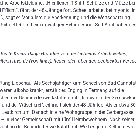
ine Arbeitskleidung. „Hier liegen T-Shirt, Schürze und Mütze bere
flicht“, fährt der 48-Jährige fort. Scheel arbeitet bei myonic. In
aß, sagt er. Vor allem die Anerkennung und die Wertschätzung
 Scheel lebt mit einer geistigen Behinderung. Seit April hat er de
eate Kraus, Danja Gründler von der Liebenau Arbeitswelten,
terin myonic (von links), freuen sich über den geglückten Versu
ftung Liebenau. Als Sechsjähriger kam Scheel von Bad Cannstat
waren alkoholkrank“, erzählt er. Er ging in Tettnang auf die
chen der Behindertenwerkstätten mit. „Ich war in der Gemüseküc
 und der Wäscherei“, erinnert sich der 48-Jährige. Als er etwa 30
ch Leutkirch um. Danach in eine Wohngruppe in der Gerbergasse,
ch – in einer Gemeinschaft mit fünf Heimbewohnern. Nach seiner
ach in der Behindertenwerkstatt mit. Weil er gerne Kellnern woll