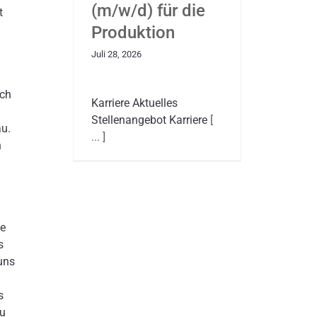
(m/w/d) für die
t
Produktion
Juli 28, 2026
Ich
Karriere Aktuelles
Stellenangebot Karriere
[
u.
... ]
n
ce
s
uns
s
au