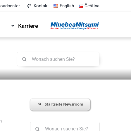
oadcenter
Kontakt
English
Čeština
n
Karriere
Suche
nach:
Startseite Newsroom
n
Suche