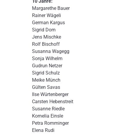
10 Jahre:
Margarethe Bauer
Rainer Wägeli
German Kargus
Sigrid Dorn
Jens Mischke
Rolf Bischoff
Susanna Wagegg
Sonja Wilhelm
Gudrun Netzer
Sigrid Schulz
Meike Münch
Gülten Savas
Ilse Würtenberger
Carsten Hebenstreit
Susanne Riedle
Kornelia Einsle
Petra Romminger
Elena Rudi