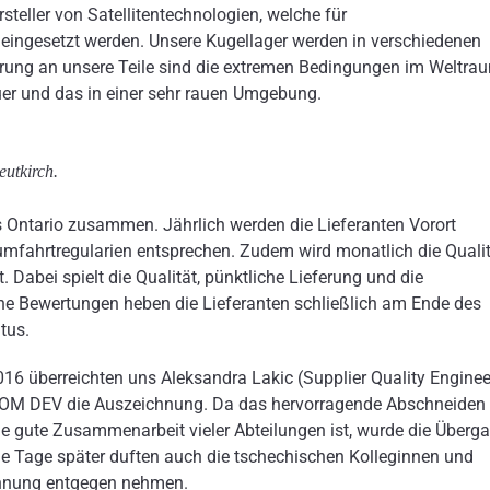
steller von Satellitentechnologien, welche für
ingesetzt werden. Unsere Kugellager werden in verschiedenen
derung an unsere Teile sind die extremen Bedingungen im Weltra
er und das in einer sehr rauen Umgebung.
utkirch.
 Ontario zusammen. Jährlich werden die Lieferanten Vorort
umfahrtregularien entsprechen. Zudem wird monatlich die Qualit
 Dabei spielt die Qualität, pünktliche Lieferung und die
he Bewertungen heben die Lieferanten schließlich am Ende des
tus.
16 überreichten uns Aleksandra Lakic (Supplier Quality Enginee
n COM DEV die Auszeichnung. Da das hervorragende Abschneiden
e gute Zusammenarbeit vieler Abteilungen ist, wurde die Überg
 Tage später duften auch die tschechischen Kolleginnen und
chnung entgegen nehmen.