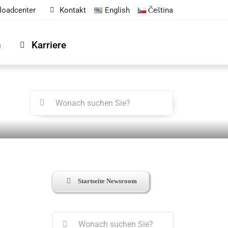
oadcenter
Kontakt
English
Čeština
n
Karriere
Suche
nach:
Startseite Newsroom
Suche