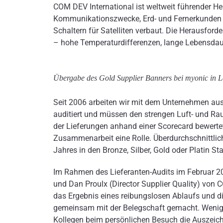
COM DEV International ist weltweit führender Her
Kommunikationszwecke, Erd- und Fernerkunden e
Schaltern für Satelliten verbaut. Die Herausfor
– hohe Temperaturdifferenzen, lange Lebensdau
Übergabe des Gold Supplier Banners bei myonic in Le
Seit 2006 arbeiten wir mit dem Unternehmen aus
auditiert und müssen den strengen Luft- und Ra
der Lieferungen anhand einer Scorecard bewertet.
Zusammenarbeit eine Rolle. Überdurchschnittlic
Jahres in den Bronze, Silber, Gold oder Platin Sta
Im Rahmen des Lieferanten-Audits im Februar 20
und Dan Proulx (Director Supplier Quality) vo
das Ergebnis eines reibungslosen Ablaufs und di
gemeinsam mit der Belegschaft gemacht. Wenige
Kollegen beim persönlichen Besuch die Auszei