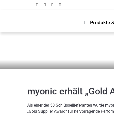
Zum
Inhalt
springen
Produkte 
News & Medien
Newsroom
myonic erhält „Gold
Als einer der 50 Schlüssellieferanten wurde m
„Gold Supplier Award“ für hervorragende Perfor