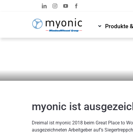
Zum
Inhalt
springen
Produkte 
News & Medien
Newsroom
myonic ist ausgezeic
Dreimal ist myonic 2018 beim Great Place to Wo
ausgezeichneten Arbeitgeber auf’s Siegertreppche