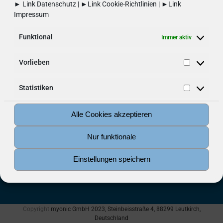
► Link
Datenschutz
| ►Link
Cookie-Richtlinien
| ►Link
Impressum
Funktional
Immer aktiv
Vorlieben
Vorliebe
Statistiken
Statistik
Marketing
Alle Cookies akzeptieren
Marketin
Nur funktionale
Newsroom
Downloadcenter
Presse
Impressum
Einstellungen speichern
AGB
AEB
Datenschutz
Kontakt
Cookie-Richtlinen (EU)
Anreise
Copyright
myonic GmbH 2023, Steinbeisstraße 4, 88299 Leutkirch,
Deutschland