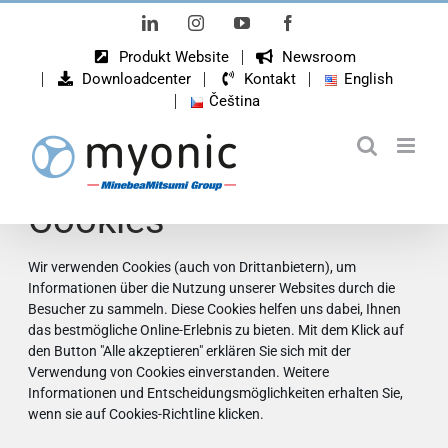
Zum
LinkedIn
Instagram
YouTube
Facebook
Inhalt
Produkt Website
Newsroom
springen
Downloadcenter
Kontakt
English
Čeština
Cookie-Zustimmung
verwalten
Verwendung von
Cookies
Wir verwenden Cookies (auch von Drittanbietern), um
Informationen über die Nutzung unserer Websites durch die
Besucher zu sammeln. Diese Cookies helfen uns dabei, Ihnen
das bestmögliche Online-Erlebnis zu bieten. Mit dem Klick auf
den Button "Alle akzeptieren" erklären Sie sich mit der
Verwendung von Cookies einverstanden. Weitere
Informationen und Entscheidungsmöglichkeiten erhalten Sie,
wenn sie auf Cookies-Richtline klicken.