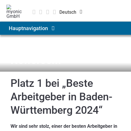
Zum
Inhalt
Deutsch
springen
English
Hauptnavigation
Čeština
Produkte & Lösungen
News & Medien
Newsroom
Anwendungen
Platz 1 bei „Beste
Unternehmen
Arbeitgeber in Baden-
Karriere
Württemberg 2024“
Wir sind sehr stolz, einer der besten Arbeitgeber in