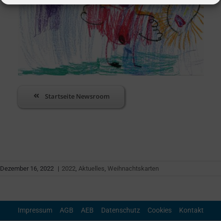
Startseite Newsroom
Dezember 16, 2022
|
2022
,
Aktuelles
,
Weihnachtskarten
Impressum
AGB
AEB
Datenschutz
Cookies
Kontakt