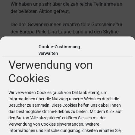
Wir haben uns sehr über die zahlreiche Teilnahme an
der beliebten Aktion gefreut.
Die drei Gewinner/innen erhalten tolle Gutscheine für
den Europa-Park, Lina Laune Land und den Skyline
Park. Alle anderen Teilnehmer/innen am
Malwettbewerb erhalten als Trostpreis einen
Cookie-Zustimmung
verwalten
Gutschein für den Affenberg-Salem.
Verwendung von
Cookies
Wir verwenden Cookies (auch von Drittanbietern), um
Informationen über die Nutzung unserer Websites durch die
Besucher zu sammeln. Diese Cookies helfen uns dabei, Ihnen
das bestmögliche Online-Erlebnis zu bieten. Mit dem Klick auf
den Button "Alle akzeptieren" erklären Sie sich mit der
Verwendung von Cookies einverstanden. Weitere
Informationen und Entscheidungsmöglichkeiten erhalten Sie,