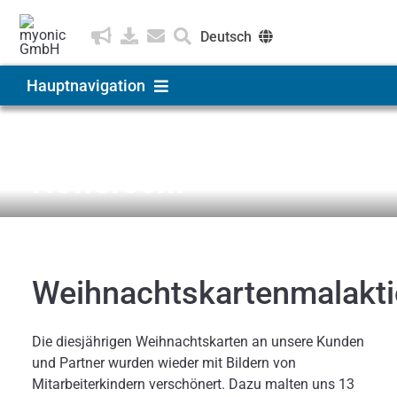
Zum
Inhalt
Deutsch
springen
English
Hauptnavigation
Čeština
Produkte & Lösungen
News & Medien
Newsroom
Anwendungen
Unternehmen
Weihnachtskartenmalakt
Karriere
Die diesjährigen Weihnachtskarten an unsere Kunden
und Partner wurden wieder mit Bildern von
Mitarbeiterkindern verschönert. Dazu malten uns 13