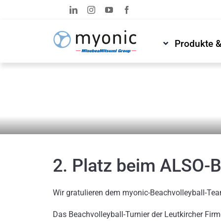
Zum
Inhalt
springen
Produkte 
News & Medien
Newsroom
2. Platz beim ALSO-B
Wir gratulieren dem myonic-Beachvolleyball-Tea
Das Beachvolleyball-Turnier der Leutkircher Fi