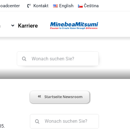
oadcenter
Kontakt
English
Čeština
n
Karriere
Suche
nach:
Startseite Newsroom
Suche
nach:
05.