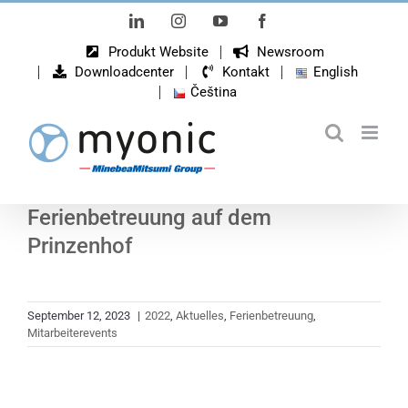
Zum
LinkedIn
Instagram
YouTube
Facebook
Inhalt
Produkt Website
Newsroom
springen
Downloadcenter
Kontakt
English
Čeština
Ferienbetreuung auf dem
Prinzenhof
September 12, 2023
|
2022
,
Aktuelles
,
Ferienbetreuung
,
Mitarbeiterevents