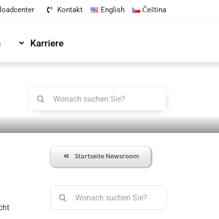
oadcenter
Kontakt
English
Čeština
n
Karriere
Suche
nach:
Startseite Newsroom
Suche
nach:
cht