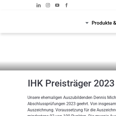
Zum
Inhalt
springen
Produkte 
News & Medien
Newsroom
IHK Preisträger 2023
Unsere ehemaligen Auszubildenden Dennis Michel 
Abschlussprüfungen 2023 geehrt.
Von insgesamt
Auszeichnung. Voraussetzung für die Auszeichnun