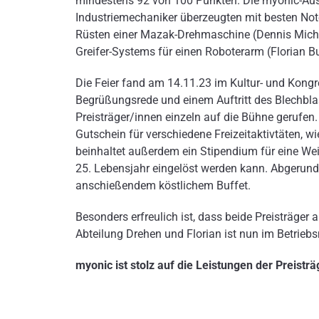
mindestens 92 von 100 Punkten. Die myonic-Au
Industriemechaniker überzeugten mit besten Note
Rüsten einer Mazak-Drehmaschine (Dennis Michel
Greifer-Systems für einen Roboterarm (Florian Buf
Die Feier fand am 14.11.23 im Kultur- und Kong
Begrüßungsrede und einem Auftritt des Blechbla
Preisträger/innen einzeln auf die Bühne gerufen
Gutschein für verschiedene Freizeitaktivtäten, wie 
beinhaltet außerdem ein Stipendium für eine Wei
25. Lebensjahr eingelöst werden kann. Abgerundet
anschießendem köstlichem Buffet.
Besonders erfreulich ist, dass beide Preisträger 
Abteilung Drehen und Florian ist nun im Betriebs
myonic ist stolz auf die Leistungen der Preistr