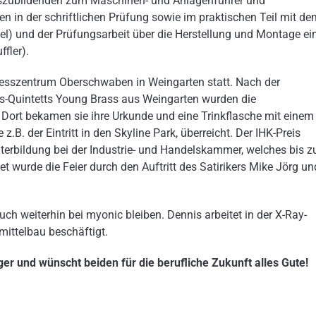
szubildenden zum Maschinen- und Anlagenführer und
n in der schriftlichen Prüfung sowie im praktischen Teil mit de
) und der Prüfungsarbeit über die Herstellung und Montage ei
fler).
resszentrum Oberschwaben in Weingarten statt. Nach der
s-Quintetts Young Brass aus Weingarten wurden die
. Dort bekamen sie ihre Urkunde und eine Trinkflasche mit einem
z.B. der Eintritt in den Skyline Park, überreicht. Der IHK-Preis
terbildung bei der Industrie- und Handelskammer, welches bis 
 wurde die Feier durch den Auftritt des Satirikers Mike Jörg un
auch weiterhin bei myonic bleiben. Dennis arbeitet in der X-Ray-
mittelbau beschäftigt.
äger und wünscht beiden für die berufliche Zukunft alles Gute!