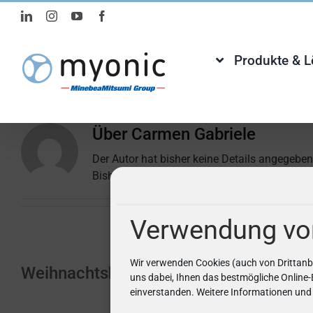
Zum
LinkedIn
Instagram
YouTube
Facebook
Inhalt
springen
Produkte & 
Über
Carmen Gabriele
Der Autor hat bisher keine Details angegeben
Bisher hat Carmen Gabriele, 3 Blog Beiträge 
Verwendung vo
Wir verwenden Cookies (auch von Drittanb
Weihnachtskarten-Malaktion 2023
uns dabei, Ihnen das bestmögliche Online-E
einverstanden. Weitere Informationen und 