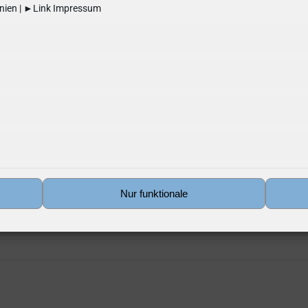
inien
| ►Link
Impressum
Nur funktionale
it dem Johanneskindergarten