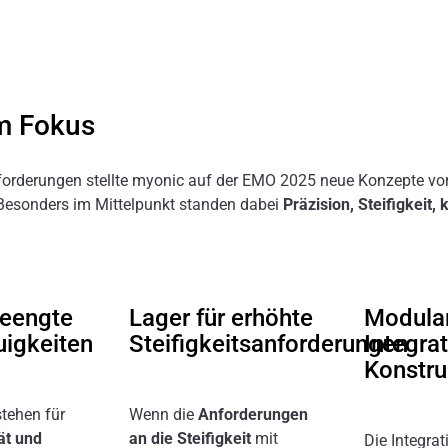
im Fokus
orderungen stellte myonic auf der EMO 2025 neue Konzepte vor
 Besonders im Mittelpunkt standen dabei
Präzision, Steifigkei
geengte
Lager für erhöhte
Modula
igkeiten
Steifigkeitsanforderungen
Integrat
Konstru
tehen für
Wenn die
Anforderungen
ät und
an die Steifigkeit
mit
Die Integra