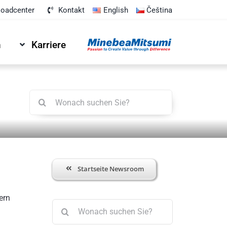
oadcenter
Kontakt
English
Čeština
n
Karriere
Suche
nach:
Startseite Newsroom
ern
Suche
nach: