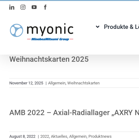
Zum
LinkedIn
Instagram
YouTube
Facebook
Inhalt
springen
Produkte & 
Weihnachtskarten 2025
November 12, 2025
|
Allgemein
,
Weihnachtskarten
AMB 2022 – Axial-Radiallager „AXRY N
August 8, 2022
|
2022
,
Aktuelles
,
Allgemein
,
Produktnews